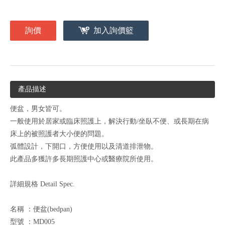
詢價
加入詢價籃
產品描述
便盆，男女皆可。
一般使用於居家或臨床照護上，解決行動/坐臥不便、或長期在病
床上的被照護者大小便的問題。
弧體設計，下開口，方便使用以及清道排泄物。
此產品多獲許多長期照護中心或醫療院所使用。
詳細規格 Detail Spec.
名稱 ：便盆(bedpan)
型號 ：MD005