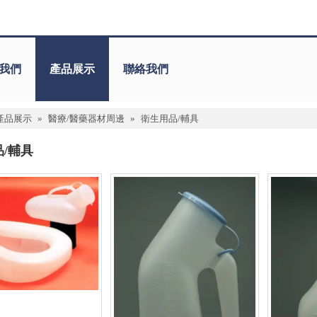
我們
產品展示
聯絡我們
產品展示
»
醫療/醫藥器材周邊
»
衛生用品/輔具
/輔具