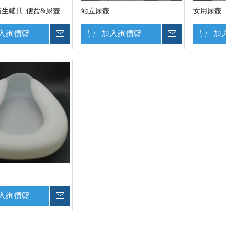
衛生輔具_便盆&尿壺
站立尿壺
女用尿壺
入詢價籃
詢價
加入詢價籃
詢價
加
入詢價籃
詢價