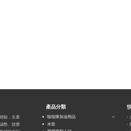
產品分類
啦啦隊加油用品
務經驗，生產
水壺
誠懇、踏實