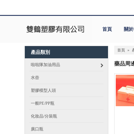
首頁
關於
首頁
»
產品類別
藥品周
啦啦隊加油用品
水壺
塑膠模型人頭
一般PE/PP瓶
化妝品/分裝瓶
廣口瓶