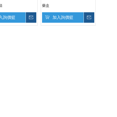
箱
藥盒
入詢價籃
詢價
加入詢價籃
詢價