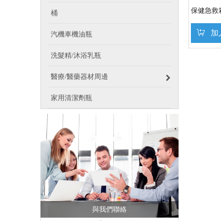
保健急救
桶
加
汽機車機油瓶
洗髮精/沐浴乳瓶
醫療/醫藥器材周邊
家用清潔劑瓶
與我們聯絡