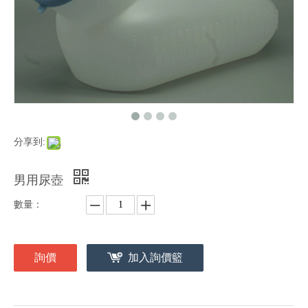
分享到:
男用尿壺
數量：
詢價
加入詢價籃