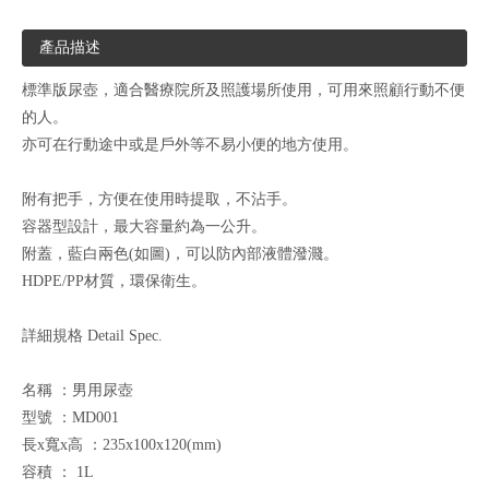
產品描述
標準版尿壺，適合醫療院所及照護場所使用，可用來照顧行動不便
的人。
亦可在行動途中或是戶外等不易小便的地方使用。
附有把手，方便在使用時提取，不沾手。
容器型設計，最大容量約為一公升。
附蓋，藍白兩色(如圖)，可以防內部液體潑濺。
HDPE/PP材質，環保衛生。
詳細規格 Detail Spec.
名稱 ：男用尿壺
型號 ：MD001
長x寬x高 ：235x100x120(mm)
容積 ： 1L