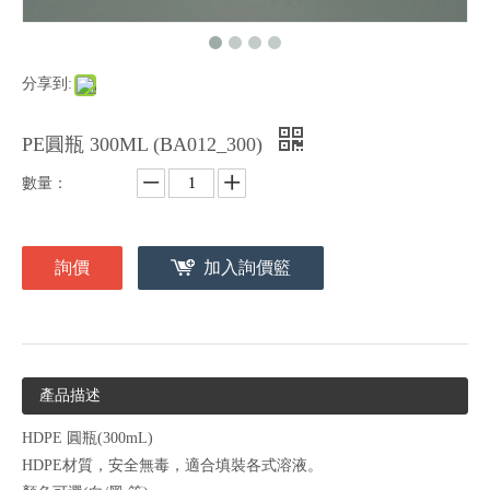
分享到:
PE圓瓶 300ML (BA012_300)
數量：
詢價
加入詢價籃
產品描述
HDPE
圓瓶
(300mL)
HDPE
材質，安全無毒，適合填裝各式溶液。