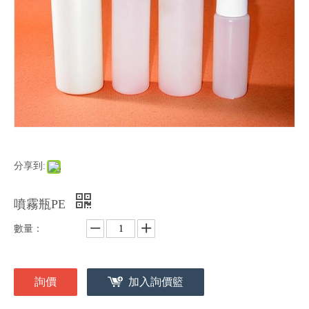
分享到:
噴霧瓶PE
數量：
詢價
加入詢價籃