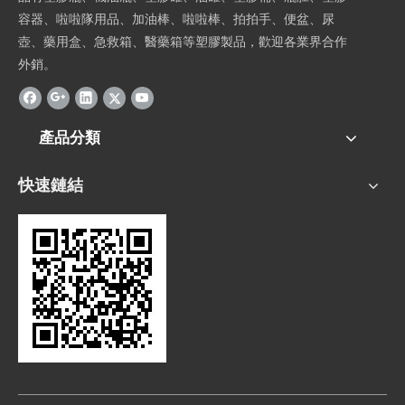
容器、啦啦隊用品、加油棒、啦啦棒、拍拍手、便盆、尿
壺、藥用盒、急救箱、醫藥箱等塑膠製品，歡迎各業界合作
外銷。
產品分類
快速鏈結