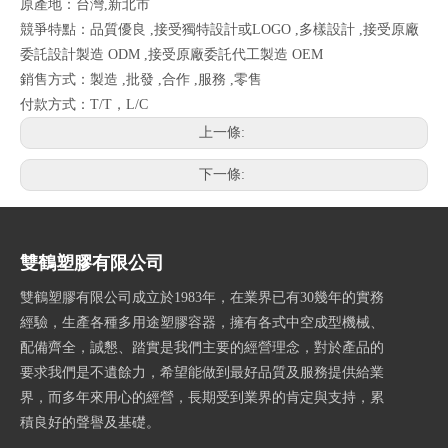
原產地：台灣,新北市
競爭特點：品質優良 ,接受獨特設計或LOGO ,多樣設計 ,接受原廠
委託設計製造 ODM ,接受原廠委託代工製造 OEM
銷售方式：製造 ,批發 ,合作 ,服務 ,零售
付款方式：T/T，L/C
上一條:
下一條:
雙鶴塑膠有限公司
雙鶴塑膠有限公司成立於1983年，在業界已有30幾年的實務
經驗，生產各種多用途塑膠容器，擁有各式中空成型機械、
配備齊全，誠懇、踏實是我們主要的經營理念，對於產品的
要求我們是不遺餘力，希望能做到最好品質及服務提供給業
界，而多年來用心的經營，長期受到業界的肯定與支持，累
積良好的聲譽及基礎。