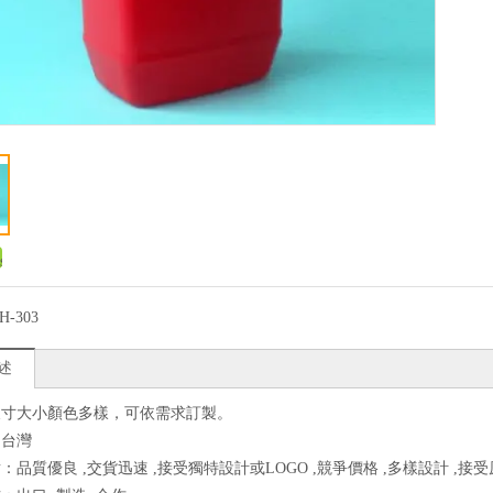
H-303
述
尺寸大小顏色多樣，可依需求訂製。
：台灣
：品質優良 ,交貨迅速 ,接受獨特設計或LOGO ,競爭價格 ,多樣設計 ,接