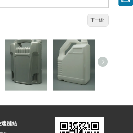
下一條:
大桶(4公升)
大桶(4公升)
方桶(5公升
快速鏈結