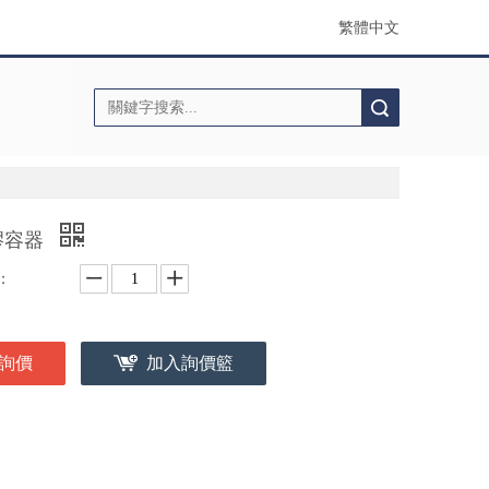
繁體中文
搜索
膠容器
：
詢價
加入詢價籃