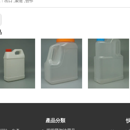
：出口 ,製造 ,合作
品
方桶(1公升)
大桶(4公升)
大桶(2公升)
產品分類