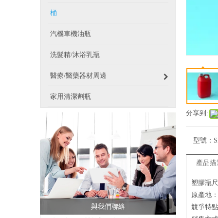
桶
汽機車機油瓶
洗髮精/沐浴乳瓶
醫療/醫藥器材周邊
家用清潔劑瓶
分享到:
型號：
S
產品描
塑膠瓶
原產地
與我們聯絡
競爭特點