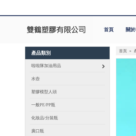
首頁
關於
首頁
»
產品類別
啦啦隊加油用品
水壺
塑膠模型人頭
一般PE/PP瓶
化妝品/分裝瓶
廣口瓶