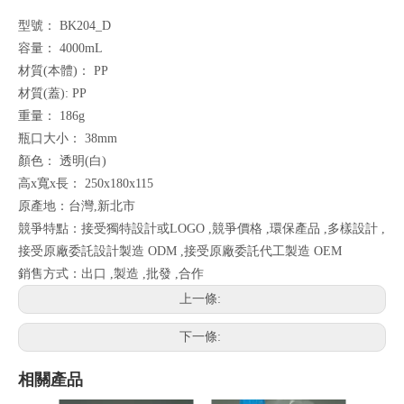
型號： BK204_D
容量： 4000mL
材質(本體)： PP
材質(蓋): PP
重量： 186g
瓶口大小： 38mm
顏色： 透明(白)
高x寬x長： 250x180x115
原產地：台灣,新北市
競爭特點：接受獨特設計或LOGO ,競爭價格 ,環保產品 ,多樣設計 ,
接受原廠委託設計製造 ODM ,接受原廠委託代工製造 OEM
銷售方式：出口 ,製造 ,批發 ,合作
上一條:
下一條:
相關產品