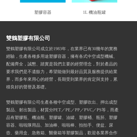
塑膠容器
1L 機油瓶罐
汽機
雙鶴塑膠有限公司
雙鶴塑膠有限公司成立於1983年，在業界已有30幾年的實務
經驗，生產各種多用途塑膠容器，擁有各式中空成型機械、
配備齊全，誠懇、踏實是我們主要的經營理念，對於產品的
要求我們是不遺餘力，希望能做到最好品質及服務提供給業
界，而多年來用心的經營，長期受到業界的肯定與支持，累
積良好的聲譽及基礎。
雙鶴塑膠有限公司生產各種中空成型、塑膠吹出、押出成型
製品、射出製品，材質分PET／PE／PP／PVC／PS等，而產
品有塑膠瓶、機油瓶、塑膠罐、油罐、塑膠桶、瓶胚、塑膠
容器、啦啦隊用品、加油棒、啦啦棒、拍拍手、便盆、尿
壺、藥用盒、急救箱、醫藥箱等塑膠製品，歡迎各業界合作